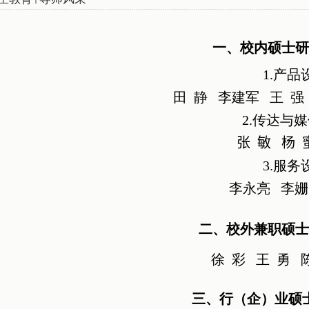
一、校内硕士研
1.产品
田 静
李建军
王 强
2.传达与
张 敏
杨 
3.服务
姗
李永亮
李
二、校外兼职
硕士
徐 彩 王 勇 
三、行（企）业硕