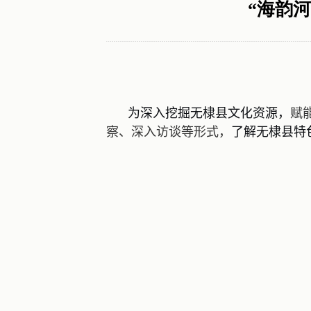
“海韵
为深入挖掘无棣县文化资源，
赋
察
、
深入访谈等形式
，
了解
无棣县
特