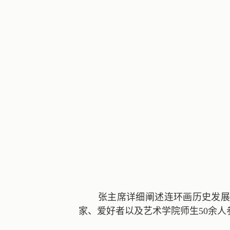
张主席详细阐述连环画历史发
家
、
爱好者
以及艺术学院师生
50
余人