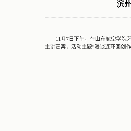
滨
11
月
7
日
下午
，在山东航空学院
主讲嘉宾
，
活动主题
“漫谈连环画创作